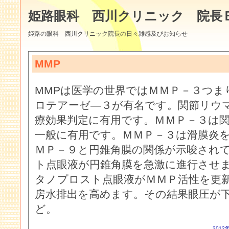
姫路眼科 西川クリニック 院長
姫路の眼科 西川クリニック院長の日々雑感及びお知らせ
MMP
MMPは医学の世界ではＭＭＰ－３つ
ロテアーゼ―３が有名です。関節リウ
療効果判定に有用です。ＭＭＰ－３は
一般に有用です。ＭＭＰ－３は滑膜炎
ＭＰ－９と円錐角膜の関係が示唆され
ト点眼液が円錐角膜を急激に進行させ
タノプロスト点眼液がＭＭＰ活性を更
房水排出を高めます。その結果眼圧が
ど。
2012