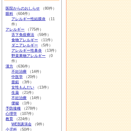
医院からのおしらせ
（80件）
眼科
（604件）
アレルギー性結膜炎
（11
件）
アレルギー
（775件）
舌下免疫療法
（59件）
食物アレルギー
（11件）
ダニアレルギー
（5件）
アレルギー性鼻炎
（13件）
野菜果物アレルギー
（0
件）
漢方
（636件）
不妊治療
（14件）
中医学
（20件）
亜鉛
（3件）
女性もんだい
（13件）
生薬
（21件）
不妊治療
（14件）
便秘
（1件）
予防接種
（278件）
心理学
（107件）
教育
（224件）
WEB講演会
（9件）
小児科
（50件）