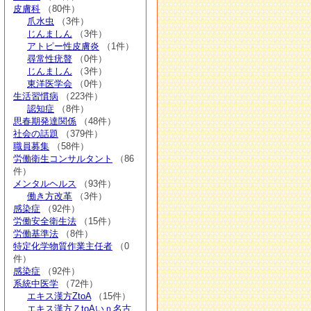
皮膚科
（80件）
爪水虫
（3件）
じんましん
（3件）
アトピー性皮膚炎
（1件）
尋常性疣贅
（0件）
じんましん
（3件）
東洋医学会
（0件）
生活習慣病
（223件）
認知症
（8件）
思春期発達関係
（48件）
社会の話題
（379件）
職員募集
（58件）
労働衛生コンサルタント
（86
件）
メンタルヘルス
（93件）
働き方改革
（3件）
感染症
（92件）
労働安全衛生法
（15件）
労働基準法
（8件）
特定化学物質作業主任者
（0
件）
感染症
（92件）
系統中医学
（72件）
エキス漢方ZtoA
（15件）
エキス漢方ＺtoAいｎ名古