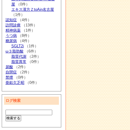
屋
（0件）
エキス漢方ＺtoAin名古屋
（1件）
認知症
（4件）
訪問診療
（13件）
精神病薬
（1件）
うつ病
（8件）
糖尿病
（4件）
SGLT2i
（1件）
ω３脂肪酸
（6件）
脂質代謝
（2件）
脂質異常
（0件）
尿酸
（2件）
自閉症
（2件）
禁煙
（0件）
亜鉛欠乏昭
（0件）
ログ検索