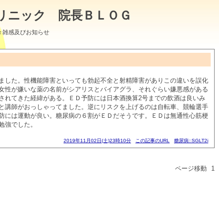
リニック 院長ＢＬＯＧ
々雑感及びお知らせ
ました。性機能障害といっても勃起不全と射精障害がありこの違いを誤化
女性が嫌いな薬の名前がシアリスとバイアグラ、それぐらい嫌悪感がある
されてきた経緯がある。ＥＤ予防には日本酒換算2号までの飲酒は良いみ
と講師がおっしゃってました。逆にリスクを上げるのは自転車、競輪選手
防には運動が良い。糖尿病の６割がＥＤだそうです。ＥＤは無通性心筋梗
勉強でした。
2019年11月02日(土)23時10分
この記事のURL
糖尿病::SGLT2i
ページ移動
1