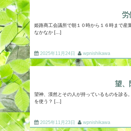
労
姫路商工会議所で朝１０時から１６時まで産
なかなか […]
2025年11月24日
wpnishikawa
望、
望神、漠然とその人が持っているものを診る
を使う？ […]
2025年11月23日
wpnishikawa