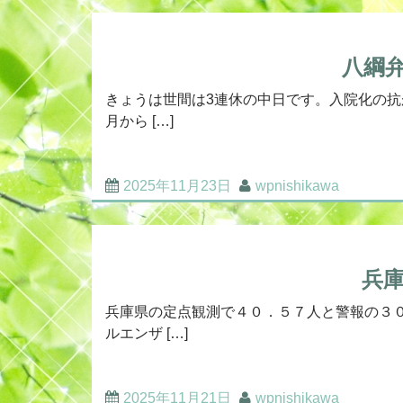
八綱
きょうは世間は3連休の中日です。入院化の抗
月から […]
2025年11月23日
wpnishikawa
兵
兵庫県の定点観測で４０．５７人と警報の３
ルエンザ […]
2025年11月21日
wpnishikawa