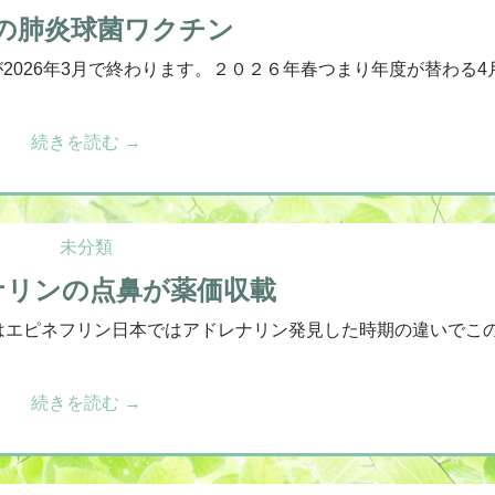
の肺炎球菌ワクチン
が2026年3月で終わります。２０２６年春つまり年度が替わる4
続きを読む
→
未分類
ナリンの点鼻が薬価収載
はエピネフリン日本ではアドレナリン発見した時期の違いでこ
続きを読む
→