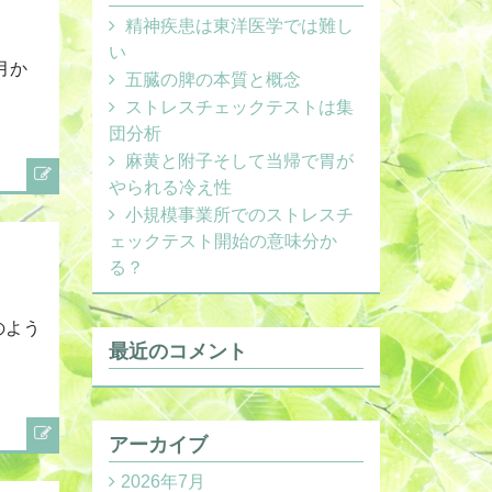
精神疾患は東洋医学では難し
い
月か
五臓の脾の本質と概念
ストレスチェックテストは集
団分析
麻黄と附子そして当帰で胃が
やられる冷え性
小規模事業所でのストレスチ
ェックテスト開始の意味分か
る？
のよう
最近のコメント
アーカイブ
2026年7月