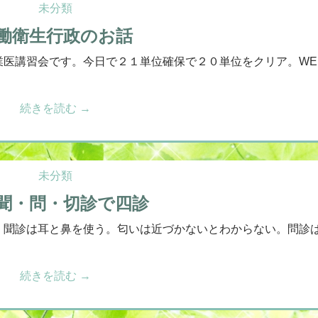
未分類
働衛生行政のお話
業医講習会です。今日で２１単位確保で２０単位をクリア。WE
続きを読む
→
未分類
聞・問・切診で四診
。聞診は耳と鼻を使う。匂いは近づかないとわからない。問診
続きを読む
→