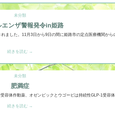
未分類
エンザ警報発令in姫路
れました。11月3日から9日の間に姫路市の定点医療機関から
続きを読む
→
未分類
肥満症
P受容体作動薬、オゼンピックとウゴービは持続性GLP-1受容体 
続きを読む
→