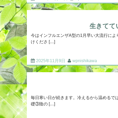
生きてて
今はインフルエンザA型の1月早い大流行に
けくださ […]
2025年11月9日
wpnishikawa
毎日寒い日が続きます。冷えるから温めるで
礎③陰の […]