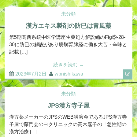
未分類
漢方エキス製剤の防已は青風藤
第5期関西系統中医学講座生薬処方解説編のFig⑤-28-
30に防已の解説があり膀胱腎脾経に働き大苦・辛味と
記載 […]
続きを読む
→
2023年7月2日
wpnishikawa
未分類
JPS漢方寺子屋
漢方薬メーカーのJPSのWEB講演会であるJPS漢方寺
子屋で藤門会のヨクリニックの高木嘉子の「急性期の
漢方治療 […]