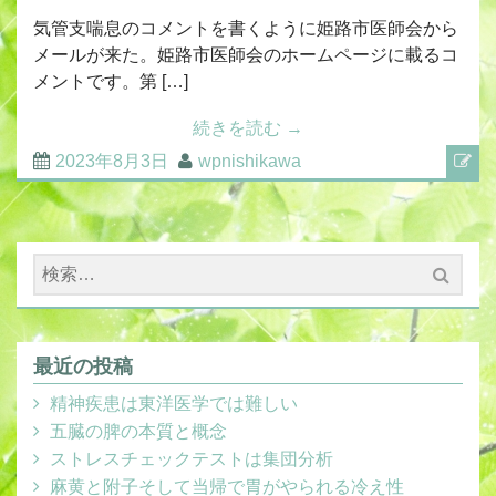
気管支喘息のコメントを書くように姫路市医師会から
メールが来た。姫路市医師会のホームページに載るコ
メントです。第 […]
続きを読む
→
2023年8月3日
wpnishikawa
検
索:
最近の投稿
精神疾患は東洋医学では難しい
五臓の脾の本質と概念
ストレスチェックテストは集団分析
麻黄と附子そして当帰で胃がやられる冷え性