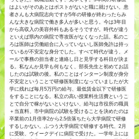
はよいがそのあとはポストがないと職に就けない。患
者さんも大病院志向ですが5年の研修が終わったらみ
んな大きな病院で働き多人が多いと思う。今は3年目
から高収入の美容外科もあるそうですが。時代が違う
といえば県内の病院で専攻医がなくなった話。私のこ
ろは医師は労働組合に入っていないし医師免許は持っ
ているが不安定な身分でした。すべて時代が違う、メ
ールで事務の担当者と連絡し日と見学する科目が決ま
る。私なんか見学も何もなく、部長先生と初めてお話
したのは試験の後。私のことはインターン制度が身分
不安定ということで研修医制度になっていましたが大
学に残れば毎月5万円の給与、最低賃金以下で研修医
をすることになる。私立の高い授業料生活費というこ
とで自分で稼がないといけない、給与は市役所の職員
＋当直料、市中病院の試験を受けることを決めたのは
卒業前の1月倍率2から2.5倍落ちたら大学病院で研修
するしかない。ふつう大学病院で研修する時代、2月
に受験、ウイークデイに病院で受けた。一学年上には