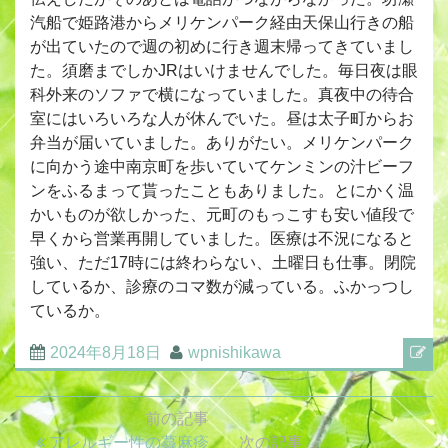
汽船で姫路港からメリケンパーク経由天保山行きの船
が出ていたので週の初めに行き週末帰ってきていまし
た。須磨までしかJRはいけませんでした。毎日夜は眼
科外来のソファで横になっていました。真夜中の待合
室にはいろいろな人が休んでいた。昼は太子町からお
弁当が届いていました。ありがたい。メリケンパーク
に向かう途中南京町を歩いていてケンミンの汁ビーフ
ンをふるまって貰ったこともありました。とにかく温
かいものが欲しかった、元町のもっこすも安い値段で
早くから営業再開していました。医療は不況になると
強い、ただ17時には終わらない、土曜日も仕事。閉院
しているか、診療のコマ数が減っている。ふかっつし
ているか。
2024年8月18日
wpnishikawa
前の記事
投
前
アレルギー性の蕁麻疹
次の記事