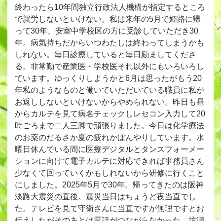
終わったら10年間独立行政法人機構が指定するところ
で就労しないといけない。私は来年の5月で姫路に帰
って30年、安室中学校区の方に受診していただき30
年。病気持ちだからいつわたしは終わってしまうかも
しれない。毎日診療していると毎日励ましてくださ
る。非常勤で産業医・学校医それ以外にもいろいろし
ています。ゆっくりしようかと6月は思ったがもう20
年私のようなものと働いていただいている職員に私が
お返ししないといけないからやめられない。昨日も昼
からカルテを見て病名チェックしレセコン入力して20
時ごろまで二人三脚で頑張りました。今日は化学療法
のお薬のだるさか夏の疲れかぼんやりしています。水
曜日休んでいる間に医療デジタルとタンスフォーメー
ションに向けて電子カルテに対応できれば事務員さん
少なくて回っていくかもしれないから研修に行くこと
にしました。2025年5月で30年。帰ってきたのは阪神
淡路大震災の直後。震災当日はちょうど夜当直でし
た。テレビを見て守衛さんに当直ですが無理ですとお
伝えしたがそのあとは電話がつながらなかった。坊瀬