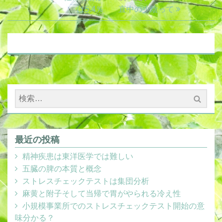
稿
の
は5.4％
次
直中の少陰って
ナ
記
の
ビ
事:
記
ゲ
事:
ー
シ
ョ
ン
検
索:
最近の投稿
精神疾患は東洋医学では難しい
五臓の脾の本質と概念
ストレスチェックテストは集団分析
麻黄と附子そして当帰で胃がやられる冷え性
小規模事業所でのストレスチェックテスト開始の意
味分かる？