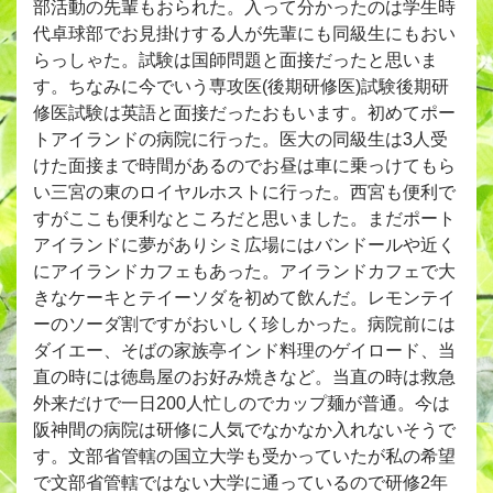
部活動の先輩もおられた。入って分かったのは学生時
代卓球部でお見掛けする人が先輩にも同級生にもおい
らっしゃた。試験は国師問題と面接だったと思いま
す。ちなみに今でいう専攻医(後期研修医)試験後期研
修医試験は英語と面接だったおもいます。初めてポー
トアイランドの病院に行った。医大の同級生は3人受
けた面接まで時間があるのでお昼は車に乗っけてもら
い三宮の東のロイヤルホストに行った。西宮も便利で
すがここも便利なところだと思いました。まだポート
アイランドに夢がありシミ広場にはバンドールや近く
にアイランドカフェもあった。アイランドカフェで大
きなケーキとテイーソダを初めて飲んだ。レモンテイ
ーのソーダ割ですがおいしく珍しかった。病院前には
ダイエー、そばの家族亭インド料理のゲイロード、当
直の時には徳島屋のお好み焼きなど。当直の時は救急
外来だけで一日200人忙しのでカップ麺が普通。今は
阪神間の病院は研修に人気でなかなか入れないそうで
す。文部省管轄の国立大学も受かっていたが私の希望
で文部省管轄ではない大学に通っているので研修2年